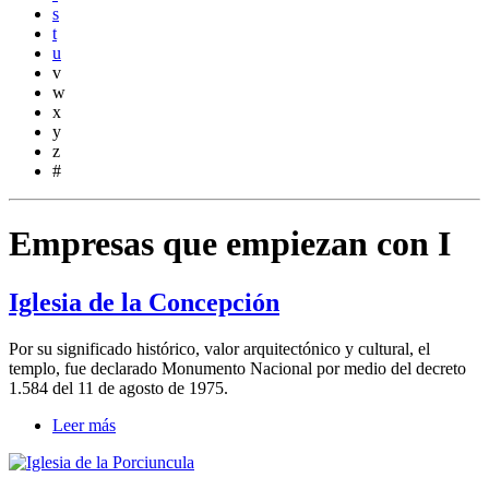
s
t
u
v
w
x
y
z
#
Empresas que empiezan con I
Iglesia de la Concepción
Por su significado histórico, valor arquitectónico y cultural, el
templo, fue declarado Monumento Nacional por medio del decreto
1.584 del 11 de agosto de 1975.
Leer más