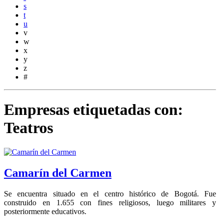
s
t
u
v
w
x
y
z
#
Empresas etiquetadas con:
Teatros
Camarín del Carmen
Se encuentra situado en el centro histórico de Bogotá. Fue
construido en 1.655 con fines religiosos, luego militares y
posteriormente educativos.