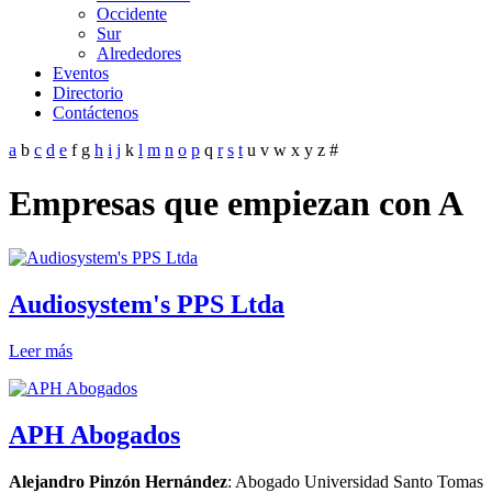
Occidente
Sur
Alrededores
Eventos
Directorio
Contáctenos
a
b
c
d
e
f
g
h
i
j
k
l
m
n
o
p
q
r
s
t
u
v
w
x
y
z
#
Empresas que empiezan con A
Audiosystem's PPS Ltda
Leer más
APH Abogados
Alejandro Pinzón Hernández
: Abogado Universidad Santo Tomas