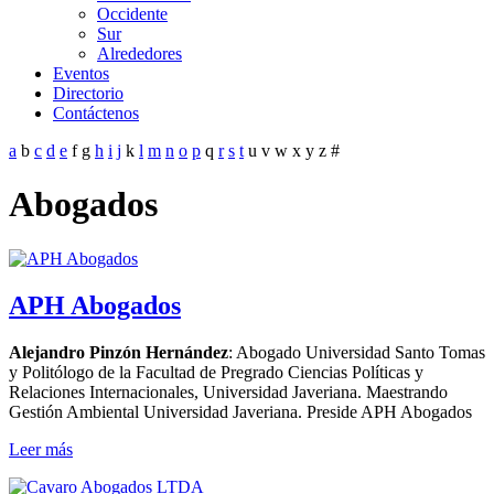
Occidente
Sur
Alrededores
Eventos
Directorio
Contáctenos
a
b
c
d
e
f
g
h
i
j
k
l
m
n
o
p
q
r
s
t
u
v
w
x
y
z
#
Abogados
APH Abogados
Alejandro Pinzón Hernández
: Abogado Universidad Santo Tomas
y Politólogo de la Facultad de Pregrado Ciencias Políticas y
Relaciones Internacionales, Universidad Javeriana. Maestrando
Gestión Ambiental Universidad Javeriana. Preside APH Abogados
Leer más