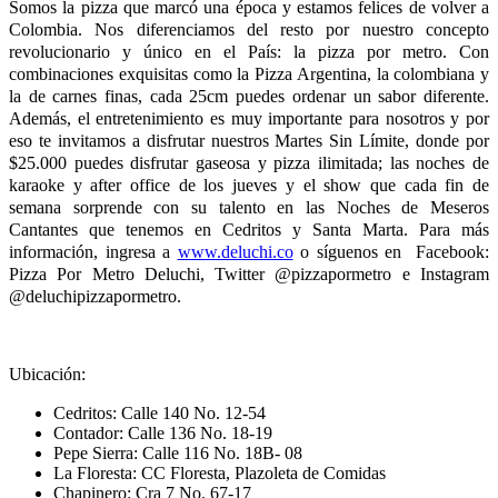
Somos la pizza que marcó una época y estamos felices de volver a
Colombia. Nos diferenciamos del resto por nuestro concepto
revolucionario y único en el País: la pizza por metro. Con
combinaciones exquisitas como la Pizza Argentina, la colombiana y
la de carnes finas, cada 25cm puedes ordenar un sabor diferente.
Además, el entretenimiento es muy importante para nosotros y por
eso te invitamos a disfrutar nuestros Martes Sin Límite, donde por
$25.000 puedes disfrutar gaseosa y pizza ilimitada; las noches de
karaoke y after office de los jueves y el show que cada fin de
semana sorprende con su talento en las Noches de Meseros
Cantantes que tenemos en Cedritos y Santa Marta. Para más
información, ingresa a
www.deluchi.co
o síguenos en Facebook:
Pizza Por Metro Deluchi, Twitter @pizzapormetro e Instagram
@deluchipizzapormetro.
Ubicación:
Cedritos: Calle 140 No. 12-54
Contador: Calle 136 No. 18-19
Pepe Sierra: Calle 116 No. 18B- 08
La Floresta: CC Floresta, Plazoleta de Comidas
Chapinero: Cra 7 No. 67-17